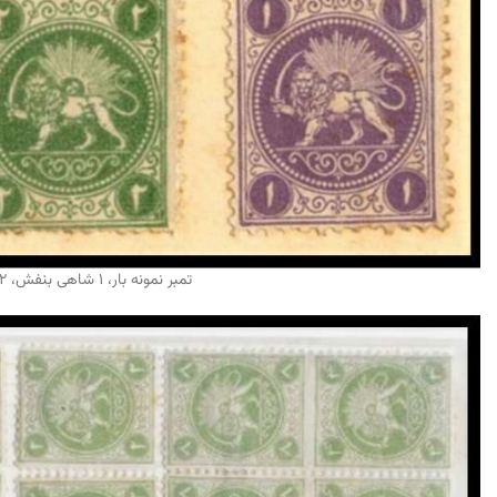
تمبر نمونه بار، ١ شاهی بنفش، ٢ شاهی سبز، ۴ شاهی آبی، ٨ شاهی قرمز، ١٢۴۶ خورشيدی