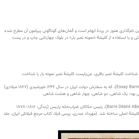
 نام‌گذاری هنوز در پردهٔ ابهام است و گمان‌های گوناگونی پیرامون آن مطرح شده
۱۸ میلادی) در ایران، به‌صورت دستی و با استفاده از کلیشهٔ «نمونه تمبر بار» در بلوک چهارتایی چاپ و در پست
ی شناخت کلیشهٔ تمبر باقری، می‌بایست کلیشهٔ تمبر نمونه بار را شناخت.
در خصوص اولین تمبر رسمی طراحی‌شده برای پست ایران، معروف به «نمونه بار» (Essay Barre)، که به سفارش دولت ایران در سال ۱۲۴۶ خورشیدی (۱۸۶۷ میلادی)
یمتی بود: یک شاهی، دو شاهی، چهار شاهی و هشت شاهی.
کلیشهٔ اصلی (بدون رقم‌های قیمت) از جنس فولاد، توسط آقای آلبرت دزیره بار (Barre Désiré Albert)، رئیس حکاکان ضراب‌خانه پاریس (زندگی: ۱۸۱۸–۱۸۷۸
شهٔ اصلی ساخته شد. (مهرداد صدری، پرسی فیلا، کتاب مرجع فیلاتلی ایران، جلد