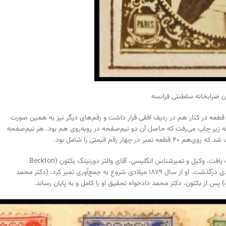
ان ضرابخانه سلطنتی فرانسه
‌نحوی بود که در هنگام چاپ بر ورق کاغذ، از رقم ۱ شاهی پنج قطعه در کنار هم در ردیف افقی قرار داشت و رقم‌های دیگر نیز به همین صورت
 به زیر چاپ می‌رفت که حاصل آن دو نیم‌صفحه در روبه‌روی هم بود. هر نیم‌صفحه
نخستین کسی که در تمبر نمونهٔ بار مطالعهٔ عمیق نمود و به یافته‌های دقیق دست یافت، وکیل و تمبرشناس انگلیسی، آقای والتر دورنینگ بکتون (Beckton
Dorning Walter) بود. بکتون در سال ۱۸۶۶ میلادی متولد شد و در سال ۱۹۳۱ میلادی درگذشت. او از سال ۱۸۷۹ میلادی شروع به جمع‌آوری تمبر کرد. (دکتر محمد