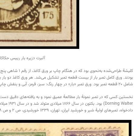
آلبرت دزیره بار رییس حکاک
کلیشهٔ طراحی‌شده به
بودند. ورق کامل تمبر بار از بیست قطعه تمبر تشکیل می‌شد. هر ورق کاغذ دو بار
شامل ۲۰ قطعه تمبر بود. ورق تمبر «بار» در چهار رنگ: سبز، قرمز، آبی و بنفش چاپ شد که روی‌هم ۴۰ قطعه تمبر در چهار رقم قیمتی را شامل بود.
دادخواه، تمبرهای اولیهٔ شیر و خورشید ایران، تهران، ۱۳۳۹ خورشیدی، ص ۲ و ص ۸) پس از بکتون، دکتر محمد دادخواه تحقیق او را کامل و به پایان رساند.