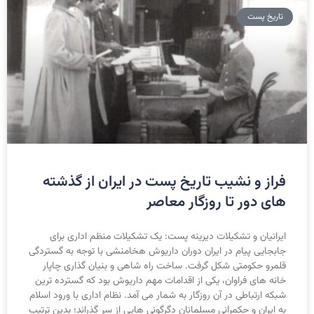
تاریخ پست
فراز و نشيب تاريخ پست در ايران از گذشته
های دور تا روزگار معاصر
ايرانيان و تشکيلات ديرينه پست: يک تشکيلات منظم اداری برای
جابجايی پيام در ايران دوران داريوش هخامنشی با توجه به گستردگی
قلمرو حکومتی شکل گرفت. ساخت راه شاهی و بنيان گذاری چاپار
خانه های فراوان، يکی از اقدامات مهم داريوش بود که گسترده ترين
شبکه ارتباطی در آن روزگار به شمار می آمد. نظام اداری با ورود اسلام
به ايران و حکمرانی مسلمانان دگرگونی هايی از سر گذراند؛ بدين ترتيب