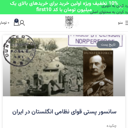
10% تخفیف ویژه اولین خرید برای خریدهای بالای یک
رد کردن به ناوبری
میلیون تومان با کد first10
رد کردن به محتوای اصلی
0
منو
۰
تومان
تاریخ پست
سانسور پستی قوای نظامی انگلستان در ایران
چکیده