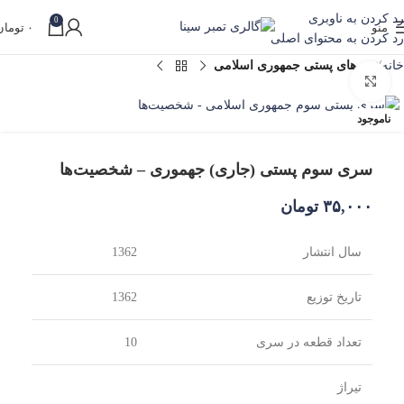
10% تخفیف ویژه اولین خرید برای خریدهای بالای یک
رد کردن به ناوبری
0
منو
۰
تومان
میلیون تومان با کد first10
رد کردن به محتوای اصلی
خانه
تمبرهای پستی جمهوری اسلامی
بزرگنمایی تصویر
ناموجود
سری سوم پستی (جاری) جهموری – شخصیت‌ها
۳۵,۰۰۰
تومان
سال انتشار
1362
تاریخ توزیع
1362
تعداد قطعه در سری
10
تیراژ