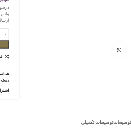
ارسال
اف
شناس
دسته:
اشترا
توضیحات
توضیحات تکمیلی